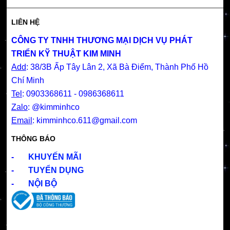
LIÊN HỆ
CÔNG TY TNHH THƯƠNG MẠI DỊCH VỤ PHÁT
TRIỂN KỸ THUẬT KIM MINH
Add
: 38/3B Ấp Tây Lân 2, Xã Bà Điểm, Thành Phố Hồ
Chí Minh
Tel
: 0903368611 - 0986368611
Zalo
: @kimminhco
Email
:
kimminhco.611@gmail.com
THÔNG BÁO
-
KHUYẾN MÃI
-
TUYỂN DỤNG
-
NỘI BỘ