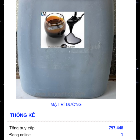
MẬT RỈ ĐƯỜNG
THỐNG KÊ
Tổng truy cập
797,448
Đang online
1