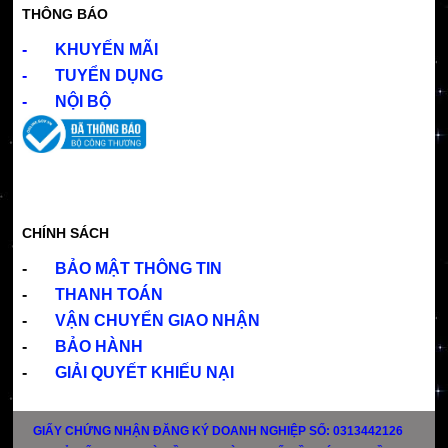
THÔNG BÁO
-
KHUYẾN MÃI
-
TUYỂN DỤNG
-
NỘI BỘ
CHÍNH SÁCH
-
BẢO MẬT THÔNG TIN
-
THANH TOÁN
-
VẬN CHUYỂN GIAO NHẬN
-
BẢO HÀNH
-
GIẢI QUYẾT KHIẾU NẠI
GIẤY CHỨNG NHẬN ĐĂNG KÝ DOANH NGHIỆP SỐ: 0313442126