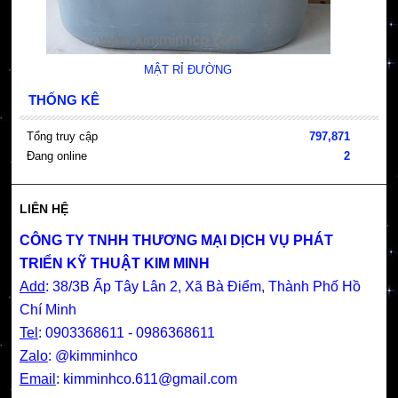
MẬT RỈ ĐƯỜNG
THỐNG KÊ
Tổng truy cập
797,871
Đang online
2
LIÊN HỆ
CÔNG TY TNHH THƯƠNG MẠI DỊCH VỤ PHÁT
TRIỂN KỸ THUẬT KIM MINH
Add
: 38/3B Ấp Tây Lân 2, Xã Bà Điểm, Thành Phố Hồ
Chí Minh
Tel
: 0903368611 - 0986368611
Zalo
: @kimminhco
Email
:
kimminhco.611@gmail.com