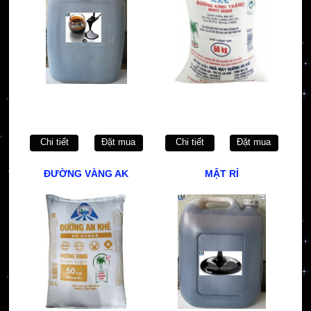
Chi tiết
Đặt mua
Chi tiết
Đặt mua
ĐƯỜNG VÀNG AK
MẬT RỈ